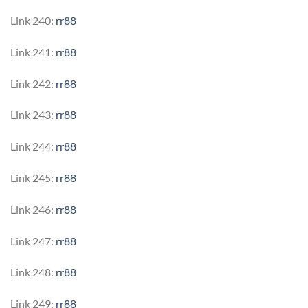
Link 240:
rr88
Link 241:
rr88
Link 242:
rr88
Link 243:
rr88
Link 244:
rr88
Link 245:
rr88
Link 246:
rr88
Link 247:
rr88
Link 248:
rr88
Link 249:
rr88