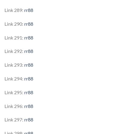
Link 289:
rr88
Link 290:
rr88
Link 291:
rr88
Link 292:
rr88
Link 293:
rr88
Link 294:
rr88
Link 295:
rr88
Link 296:
rr88
Link 297:
rr88
Link 298:
rr88