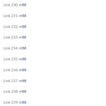
Link 230:
rr88
Link 231:
rr88
Link 232:
rr88
Link 233:
rr88
Link 234:
rr88
Link 235:
rr88
Link 236:
rr88
Link 237:
rr88
Link 238:
rr88
Link 239:
rr88