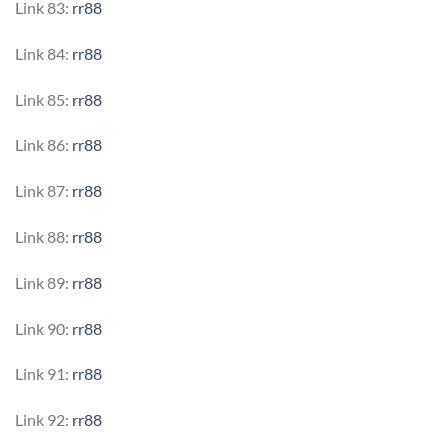
Link 83:
rr88
Link 84:
rr88
Link 85:
rr88
Link 86:
rr88
Link 87:
rr88
Link 88:
rr88
Link 89:
rr88
Link 90:
rr88
Link 91:
rr88
Link 92:
rr88