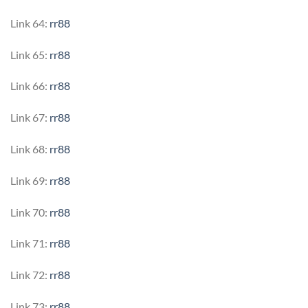
Link 64:
rr88
Link 65:
rr88
Link 66:
rr88
Link 67:
rr88
Link 68:
rr88
Link 69:
rr88
Link 70:
rr88
Link 71:
rr88
Link 72:
rr88
Link 73:
rr88