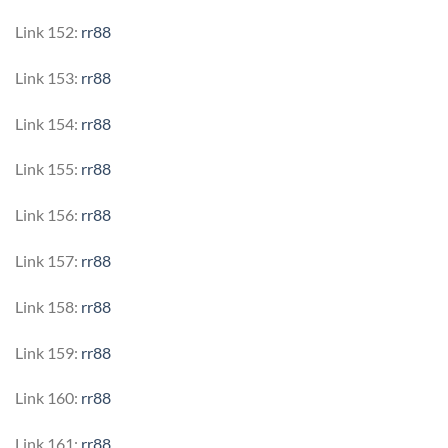
Link 152:
rr88
Link 153:
rr88
Link 154:
rr88
Link 155:
rr88
Link 156:
rr88
Link 157:
rr88
Link 158:
rr88
Link 159:
rr88
Link 160:
rr88
Link 161:
rr88