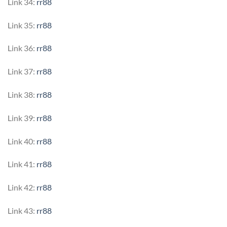
Link 34:
rr88
Link 35:
rr88
Link 36:
rr88
Link 37:
rr88
Link 38:
rr88
Link 39:
rr88
Link 40:
rr88
Link 41:
rr88
Link 42:
rr88
Link 43:
rr88