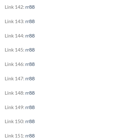
Link 142:
rr88
Link 143:
rr88
Link 144:
rr88
Link 145:
rr88
Link 146:
rr88
Link 147:
rr88
Link 148:
rr88
Link 149:
rr88
Link 150:
rr88
Link 151:
rr88