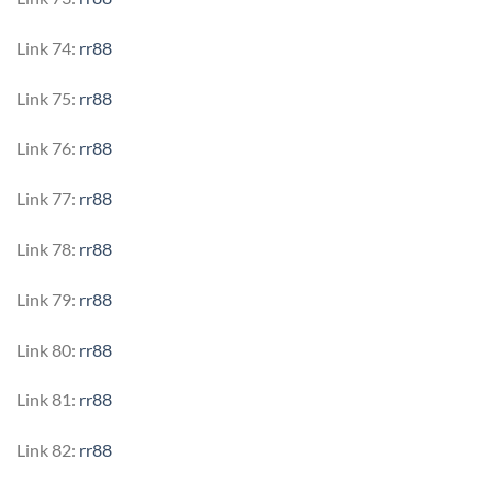
Link 74:
rr88
Link 75:
rr88
Link 76:
rr88
Link 77:
rr88
Link 78:
rr88
Link 79:
rr88
Link 80:
rr88
Link 81:
rr88
Link 82:
rr88