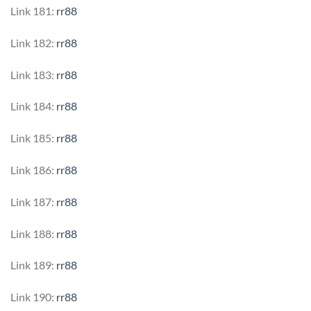
Link 181:
rr88
Link 182:
rr88
Link 183:
rr88
Link 184:
rr88
Link 185:
rr88
Link 186:
rr88
Link 187:
rr88
Link 188:
rr88
Link 189:
rr88
Link 190:
rr88