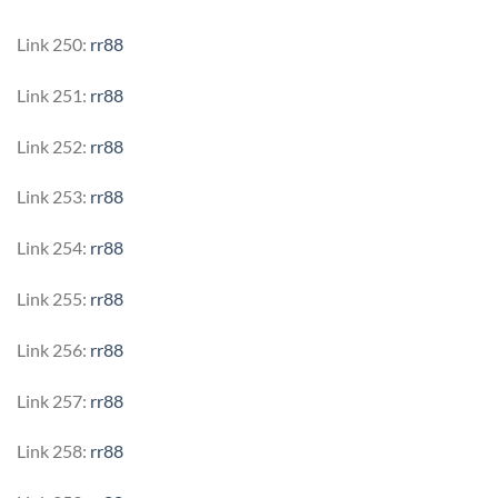
Link 250:
rr88
Link 251:
rr88
Link 252:
rr88
Link 253:
rr88
Link 254:
rr88
Link 255:
rr88
Link 256:
rr88
Link 257:
rr88
Link 258:
rr88