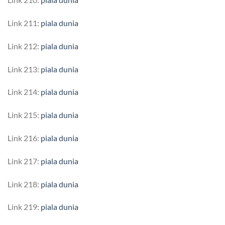
Link 211:
piala dunia
Link 212:
piala dunia
Link 213:
piala dunia
Link 214:
piala dunia
Link 215:
piala dunia
Link 216:
piala dunia
Link 217:
piala dunia
Link 218:
piala dunia
Link 219:
piala dunia