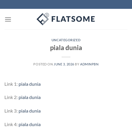
Skip
to
content
UNCATEGORIZED
piala dunia
POSTED ON
JUNE 3, 2026
BY
ADMINPBN
Link 1:
piala dunia
Link 2:
piala dunia
Link 3:
piala dunia
Link 4:
piala dunia