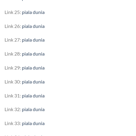
Link 25:
piala dunia
Link 26:
piala dunia
Link 27:
piala dunia
Link 28:
piala dunia
Link 29:
piala dunia
Link 30:
piala dunia
Link 31:
piala dunia
Link 32:
piala dunia
Link 33:
piala dunia