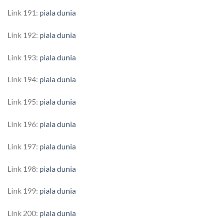
Link 191:
piala dunia
Link 192:
piala dunia
Link 193:
piala dunia
Link 194:
piala dunia
Link 195:
piala dunia
Link 196:
piala dunia
Link 197:
piala dunia
Link 198:
piala dunia
Link 199:
piala dunia
Link 200:
piala dunia