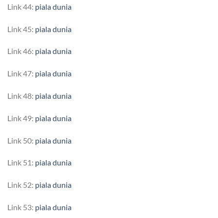
Link 44:
piala dunia
Link 45:
piala dunia
Link 46:
piala dunia
Link 47:
piala dunia
Link 48:
piala dunia
Link 49:
piala dunia
Link 50:
piala dunia
Link 51:
piala dunia
Link 52:
piala dunia
Link 53:
piala dunia