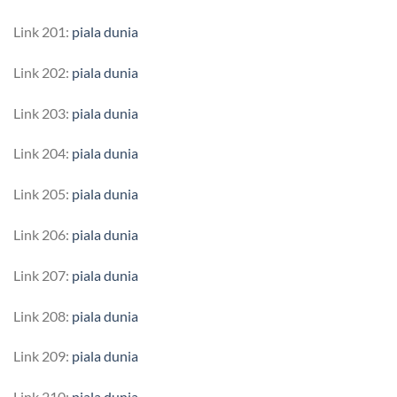
Link 201:
piala dunia
Link 202:
piala dunia
Link 203:
piala dunia
Link 204:
piala dunia
Link 205:
piala dunia
Link 206:
piala dunia
Link 207:
piala dunia
Link 208:
piala dunia
Link 209:
piala dunia
Link 210:
piala dunia