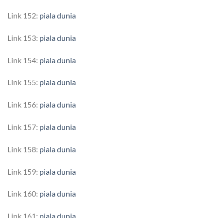
Link 152:
piala dunia
Link 153:
piala dunia
Link 154:
piala dunia
Link 155:
piala dunia
Link 156:
piala dunia
Link 157:
piala dunia
Link 158:
piala dunia
Link 159:
piala dunia
Link 160:
piala dunia
Link 161:
piala dunia