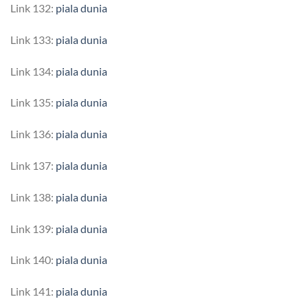
Link 132:
piala dunia
Link 133:
piala dunia
Link 134:
piala dunia
Link 135:
piala dunia
Link 136:
piala dunia
Link 137:
piala dunia
Link 138:
piala dunia
Link 139:
piala dunia
Link 140:
piala dunia
Link 141:
piala dunia