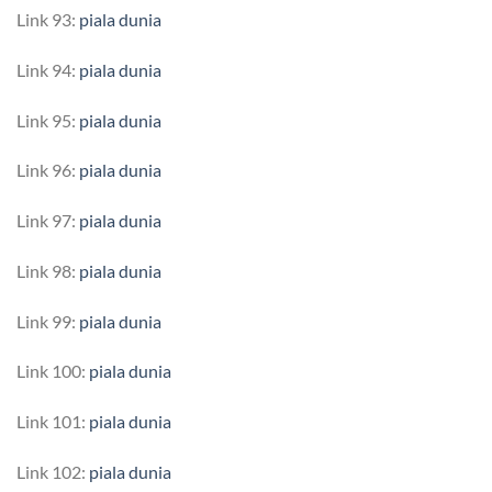
Link 93:
piala dunia
Link 94:
piala dunia
Link 95:
piala dunia
Link 96:
piala dunia
Link 97:
piala dunia
Link 98:
piala dunia
Link 99:
piala dunia
Link 100:
piala dunia
Link 101:
piala dunia
Link 102:
piala dunia