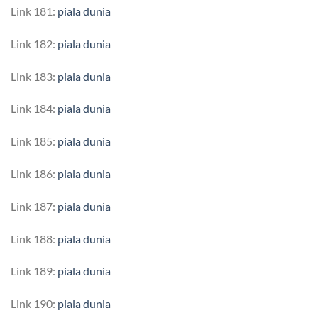
Link 181:
piala dunia
Link 182:
piala dunia
Link 183:
piala dunia
Link 184:
piala dunia
Link 185:
piala dunia
Link 186:
piala dunia
Link 187:
piala dunia
Link 188:
piala dunia
Link 189:
piala dunia
Link 190:
piala dunia