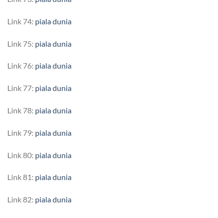
Link 74:
piala dunia
Link 75:
piala dunia
Link 76:
piala dunia
Link 77:
piala dunia
Link 78:
piala dunia
Link 79:
piala dunia
Link 80:
piala dunia
Link 81:
piala dunia
Link 82:
piala dunia