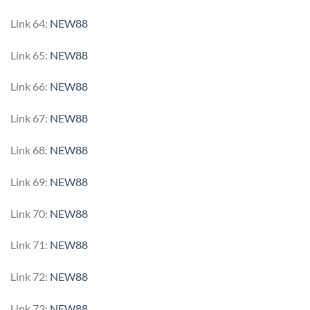
Link 64:
NEW88
Link 65:
NEW88
Link 66:
NEW88
Link 67:
NEW88
Link 68:
NEW88
Link 69:
NEW88
Link 70:
NEW88
Link 71:
NEW88
Link 72:
NEW88
Link 73:
NEW88