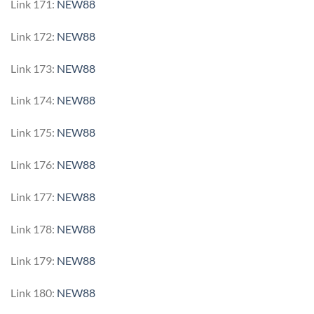
Link 171:
NEW88
Link 172:
NEW88
Link 173:
NEW88
Link 174:
NEW88
Link 175:
NEW88
Link 176:
NEW88
Link 177:
NEW88
Link 178:
NEW88
Link 179:
NEW88
Link 180:
NEW88