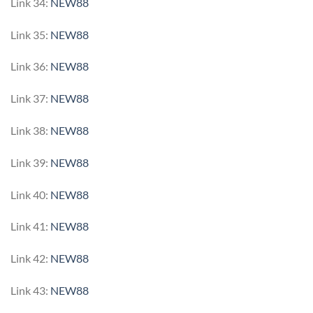
Link 34:
NEW88
Link 35:
NEW88
Link 36:
NEW88
Link 37:
NEW88
Link 38:
NEW88
Link 39:
NEW88
Link 40:
NEW88
Link 41:
NEW88
Link 42:
NEW88
Link 43:
NEW88