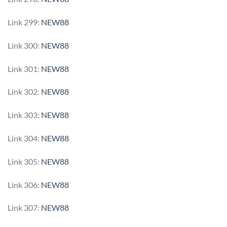
Link 299:
NEW88
Link 300:
NEW88
Link 301:
NEW88
Link 302:
NEW88
Link 303:
NEW88
Link 304:
NEW88
Link 305:
NEW88
Link 306:
NEW88
Link 307:
NEW88