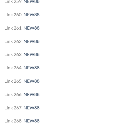
Link 259:
NEW88
Link 260:
NEW88
Link 261:
NEW88
Link 262:
NEW88
Link 263:
NEW88
Link 264:
NEW88
Link 265:
NEW88
Link 266:
NEW88
Link 267:
NEW88
Link 268:
NEW88