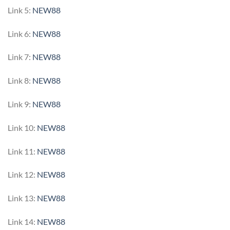
Link 5:
NEW88
Link 6:
NEW88
Link 7:
NEW88
Link 8:
NEW88
Link 9:
NEW88
Link 10:
NEW88
Link 11:
NEW88
Link 12:
NEW88
Link 13:
NEW88
Link 14:
NEW88