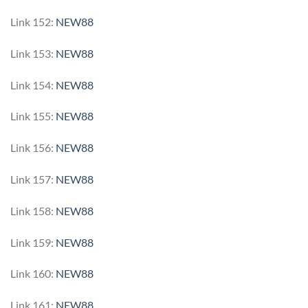
Link 152:
NEW88
Link 153:
NEW88
Link 154:
NEW88
Link 155:
NEW88
Link 156:
NEW88
Link 157:
NEW88
Link 158:
NEW88
Link 159:
NEW88
Link 160:
NEW88
Link 161:
NEW88