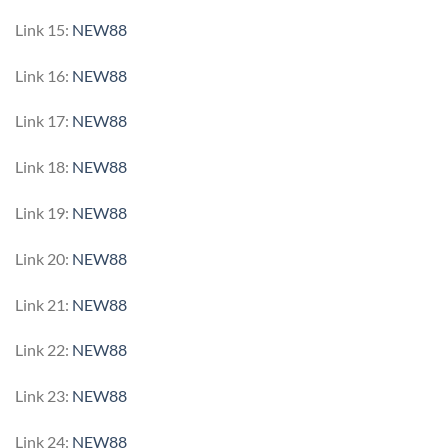
Link 15:
NEW88
Link 16:
NEW88
Link 17:
NEW88
Link 18:
NEW88
Link 19:
NEW88
Link 20:
NEW88
Link 21:
NEW88
Link 22:
NEW88
Link 23:
NEW88
Link 24:
NEW88