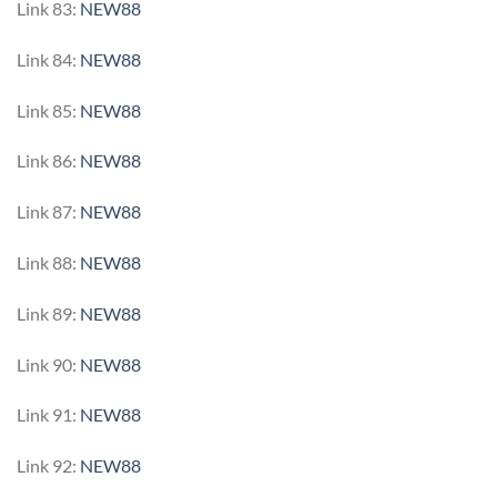
Link 83:
NEW88
Link 84:
NEW88
Link 85:
NEW88
Link 86:
NEW88
Link 87:
NEW88
Link 88:
NEW88
Link 89:
NEW88
Link 90:
NEW88
Link 91:
NEW88
Link 92:
NEW88