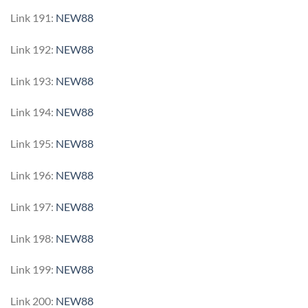
Link 191:
NEW88
Link 192:
NEW88
Link 193:
NEW88
Link 194:
NEW88
Link 195:
NEW88
Link 196:
NEW88
Link 197:
NEW88
Link 198:
NEW88
Link 199:
NEW88
Link 200:
NEW88