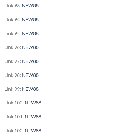
Link 93:
NEW88
Link 94:
NEW88
Link 95:
NEW88
Link 96:
NEW88
Link 97:
NEW88
Link 98:
NEW88
Link 99:
NEW88
Link 100:
NEW88
Link 101:
NEW88
Link 102:
NEW88