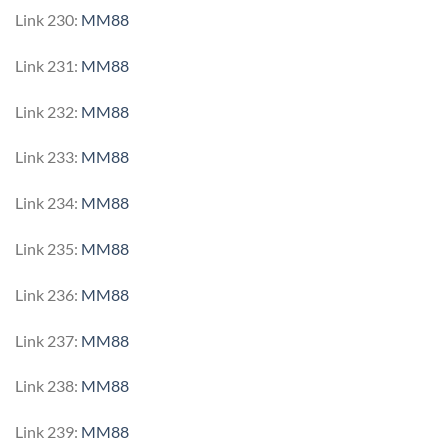
Link 230:
MM88
Link 231:
MM88
Link 232:
MM88
Link 233:
MM88
Link 234:
MM88
Link 235:
MM88
Link 236:
MM88
Link 237:
MM88
Link 238:
MM88
Link 239:
MM88