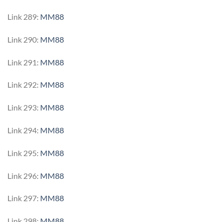
Link 289:
MM88
Link 290:
MM88
Link 291:
MM88
Link 292:
MM88
Link 293:
MM88
Link 294:
MM88
Link 295:
MM88
Link 296:
MM88
Link 297:
MM88
Link 298:
MM88