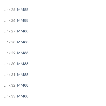
Link 25:
MM88
Link 26:
MM88
Link 27:
MM88
Link 28:
MM88
Link 29:
MM88
Link 30:
MM88
Link 31:
MM88
Link 32:
MM88
Link 33:
MM88