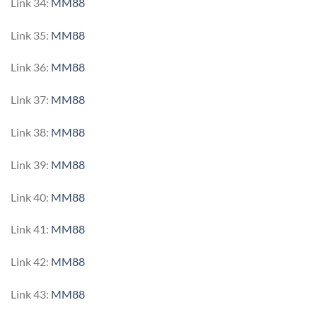
Link 34:
MM88
Link 35:
MM88
Link 36:
MM88
Link 37:
MM88
Link 38:
MM88
Link 39:
MM88
Link 40:
MM88
Link 41:
MM88
Link 42:
MM88
Link 43:
MM88