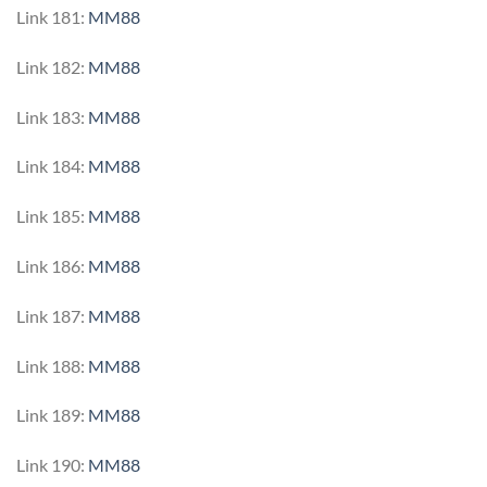
Link 181:
MM88
Link 182:
MM88
Link 183:
MM88
Link 184:
MM88
Link 185:
MM88
Link 186:
MM88
Link 187:
MM88
Link 188:
MM88
Link 189:
MM88
Link 190:
MM88