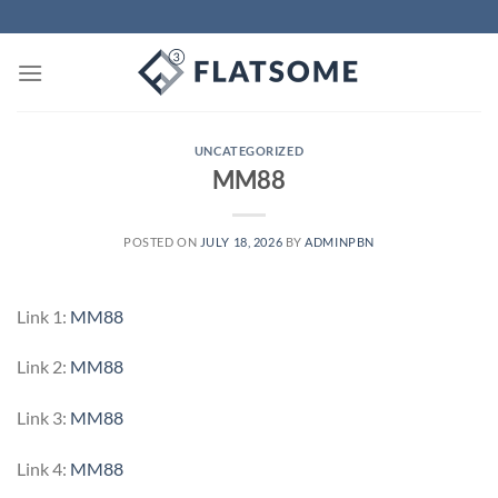
Skip
to
content
UNCATEGORIZED
MM88
POSTED ON
JULY 18, 2026
BY
ADMINPBN
Link 1:
MM88
Link 2:
MM88
Link 3:
MM88
Link 4:
MM88