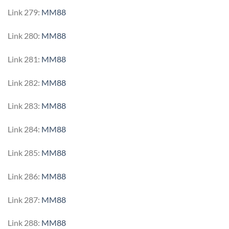
Link 279:
MM88
Link 280:
MM88
Link 281:
MM88
Link 282:
MM88
Link 283:
MM88
Link 284:
MM88
Link 285:
MM88
Link 286:
MM88
Link 287:
MM88
Link 288:
MM88