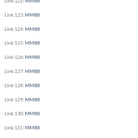
Link 122:
MM88
Link 123:
MM88
Link 124:
MM88
Link 125:
MM88
Link 126:
MM88
Link 127:
MM88
Link 128:
MM88
Link 129:
MM88
Link 130:
MM88
Link 131:
MM88