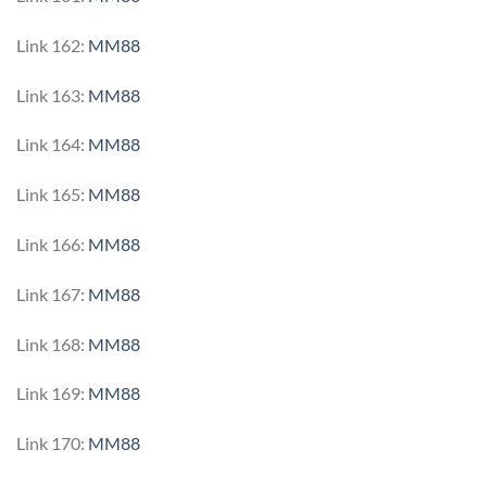
Link 162:
MM88
Link 163:
MM88
Link 164:
MM88
Link 165:
MM88
Link 166:
MM88
Link 167:
MM88
Link 168:
MM88
Link 169:
MM88
Link 170:
MM88