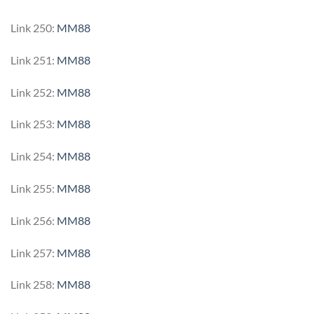
Link 250:
MM88
Link 251:
MM88
Link 252:
MM88
Link 253:
MM88
Link 254:
MM88
Link 255:
MM88
Link 256:
MM88
Link 257:
MM88
Link 258:
MM88