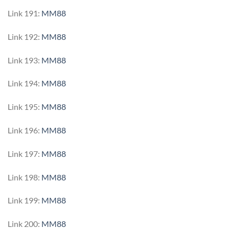
Link 191:
MM88
Link 192:
MM88
Link 193:
MM88
Link 194:
MM88
Link 195:
MM88
Link 196:
MM88
Link 197:
MM88
Link 198:
MM88
Link 199:
MM88
Link 200:
MM88