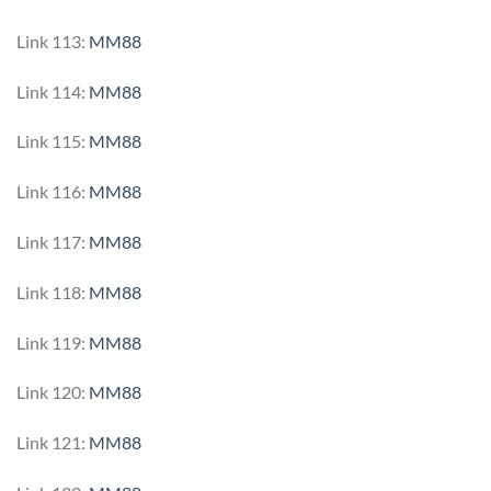
Link 113:
MM88
Link 114:
MM88
Link 115:
MM88
Link 116:
MM88
Link 117:
MM88
Link 118:
MM88
Link 119:
MM88
Link 120:
MM88
Link 121:
MM88