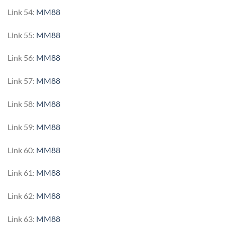
Link 54:
MM88
Link 55:
MM88
Link 56:
MM88
Link 57:
MM88
Link 58:
MM88
Link 59:
MM88
Link 60:
MM88
Link 61:
MM88
Link 62:
MM88
Link 63:
MM88