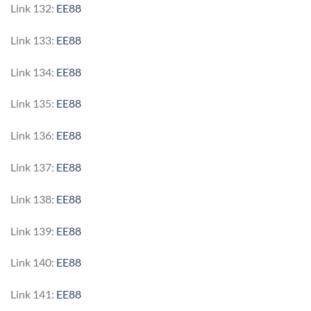
Link 132:
EE88
Link 133:
EE88
Link 134:
EE88
Link 135:
EE88
Link 136:
EE88
Link 137:
EE88
Link 138:
EE88
Link 139:
EE88
Link 140:
EE88
Link 141:
EE88