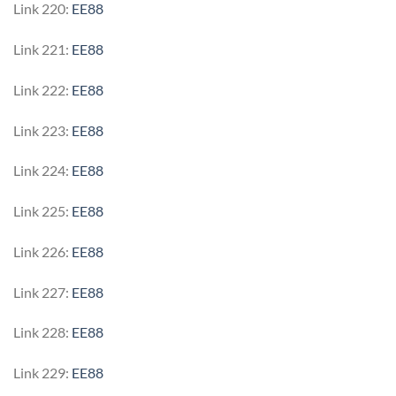
Link 220:
EE88
Link 221:
EE88
Link 222:
EE88
Link 223:
EE88
Link 224:
EE88
Link 225:
EE88
Link 226:
EE88
Link 227:
EE88
Link 228:
EE88
Link 229:
EE88