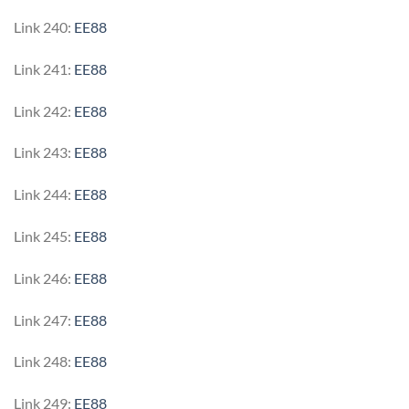
Link 240:
EE88
Link 241:
EE88
Link 242:
EE88
Link 243:
EE88
Link 244:
EE88
Link 245:
EE88
Link 246:
EE88
Link 247:
EE88
Link 248:
EE88
Link 249:
EE88