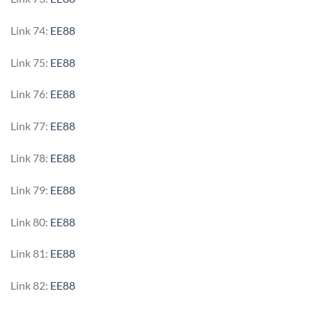
Link 74:
EE88
Link 75:
EE88
Link 76:
EE88
Link 77:
EE88
Link 78:
EE88
Link 79:
EE88
Link 80:
EE88
Link 81:
EE88
Link 82:
EE88