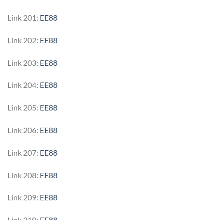
Link 201:
EE88
Link 202:
EE88
Link 203:
EE88
Link 204:
EE88
Link 205:
EE88
Link 206:
EE88
Link 207:
EE88
Link 208:
EE88
Link 209:
EE88
Link 210:
EE88