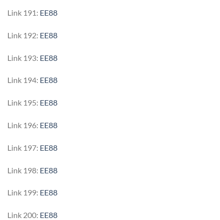
Link 191:
EE88
Link 192:
EE88
Link 193:
EE88
Link 194:
EE88
Link 195:
EE88
Link 196:
EE88
Link 197:
EE88
Link 198:
EE88
Link 199:
EE88
Link 200:
EE88