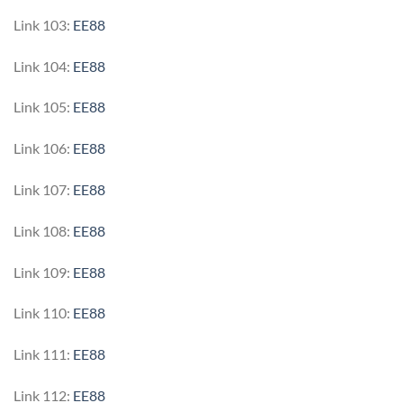
Link 103:
EE88
Link 104:
EE88
Link 105:
EE88
Link 106:
EE88
Link 107:
EE88
Link 108:
EE88
Link 109:
EE88
Link 110:
EE88
Link 111:
EE88
Link 112:
EE88