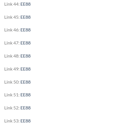
Link 44:
EE88
Link 45:
EE88
Link 46:
EE88
Link 47:
EE88
Link 48:
EE88
Link 49:
EE88
Link 50:
EE88
Link 51:
EE88
Link 52:
EE88
Link 53:
EE88