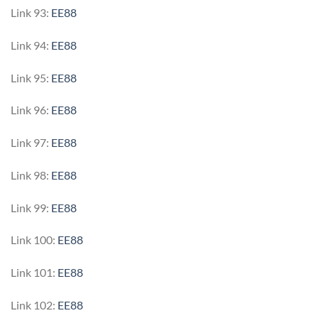
Link 93:
EE88
Link 94:
EE88
Link 95:
EE88
Link 96:
EE88
Link 97:
EE88
Link 98:
EE88
Link 99:
EE88
Link 100:
EE88
Link 101:
EE88
Link 102:
EE88