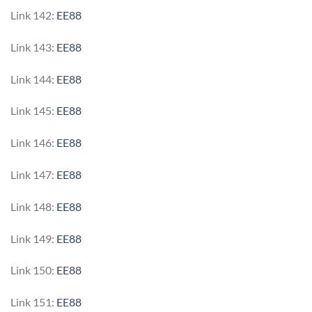
Link 142:
EE88
Link 143:
EE88
Link 144:
EE88
Link 145:
EE88
Link 146:
EE88
Link 147:
EE88
Link 148:
EE88
Link 149:
EE88
Link 150:
EE88
Link 151:
EE88