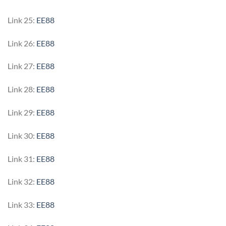
Link 25:
EE88
Link 26:
EE88
Link 27:
EE88
Link 28:
EE88
Link 29:
EE88
Link 30:
EE88
Link 31:
EE88
Link 32:
EE88
Link 33:
EE88